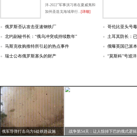
洋-2022”军事演习将在夏威夷和
加州圣迭戈海域举行...
[详细]
俄罗斯否认攻击亚速钢铁厂
哥伦比亚头号
北约副秘书长：“俄乌冲突或持续数年”
土耳其防长：已
马斯克收购推特所引起的热点事件
俄曝英国已派
瑞士公布俄罗斯寡头的财产
“莫斯科”号巡
中
导弹打击乌方6处铁路设施
战争第54天：让人惊掉下巴的俄式逻辑
美