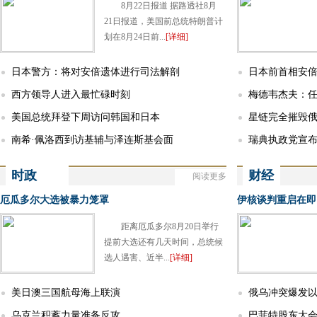
8月22日报道 据路透社8月
21日报道，美国前总统特朗普计
划在8月24日前...
[详细]
日本警方：将对安倍遗体进行司法解剖
日本前首相安
西方领导人进入最忙碌时刻
梅德韦杰夫：
美国总统拜登下周访问韩国和日本
宣战 可能导致三
星链完全摧毁
南希·佩洛西到访基辅与泽连斯基会面
瑞典执政党宣
时政
财经
阅读更多
More
Current politics
Finance
厄瓜多尔大选被暴力笼罩
伊核谈判重启在即
距离厄瓜多尔8月20日举行
提前大选还有几天时间，总统候
选人遇害、近半...
[详细]
美日澳三国航母海上联演
俄乌冲突爆发以
乌克兰积蓄力量准备反攻
巴菲特股东大