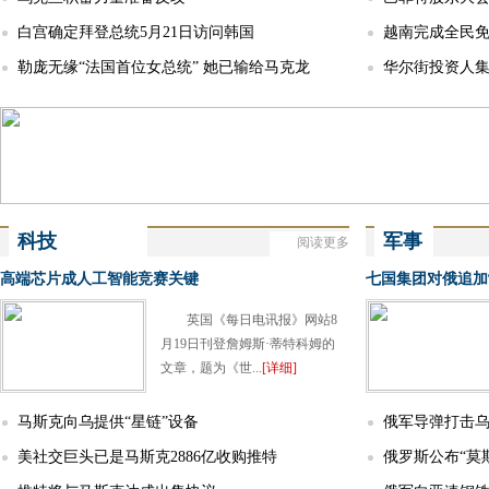
白宫确定拜登总统5月21日访问韩国
越南完成全民
勒庞无缘“法国首位女总统” 她已输给马克龙
华尔街投资人
科技
军事
阅读更多
More
Science and technology
Military
高端芯片成人工智能竞赛关键
七国集团对俄追加
英国《每日电讯报》网站8
月19日刊登詹姆斯·蒂特科姆的
文章，题为《世...
[详细]
马斯克向乌提供“星链”设备
俄军导弹打击乌
美社交巨头已是马斯克2886亿收购推特
俄罗斯公布“莫