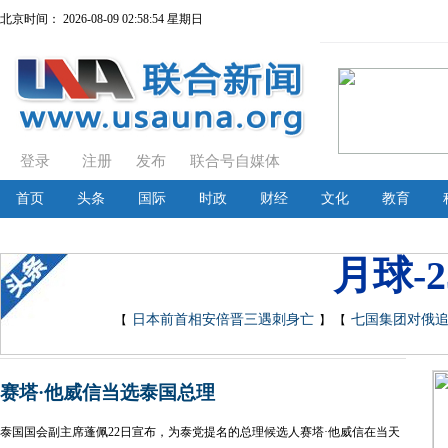
北京时间：
2026-08-09 02:58:55 星期日
登录
注册
发布
联合号自媒体
首页
头条
国际
时政
财经
文化
教育
月球-
日本前首相安倍晋三遇刺身亡
七国集团对俄追
【
】 【
赛塔·他威信当选泰国总理
泰国国会副主席蓬佩22日宣布，为泰党提名的总理候选人赛塔·他威信在当天