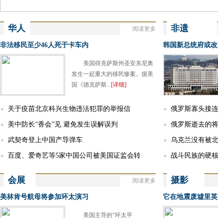
华人
非遗
阅读更多
More
Chinese
Intangible heritage
非法移民至少46人死于卡车内
韩国新总统府或改
美国得克萨斯州圣安东尼奥
发生一起重大的移民惨案。据美
国《德克萨斯...
[详细]
关于疫苗北京科兴生物违法犯罪的举报信
俄罗斯寡头接
美中防长“香会”见 避免发生误解误判
巧？
俄罗斯逝去的
武契奇登上中国产导弹车
乌克兰没有被
百度、爱奇艺等5家中国公司被美国证监会转
战斗民族的硬
入“确定摘牌名单”
会展
摄影
阅读更多
More
Exhibition
Photography
美林肯号航母将参加环太演习
美国主导的“环太平