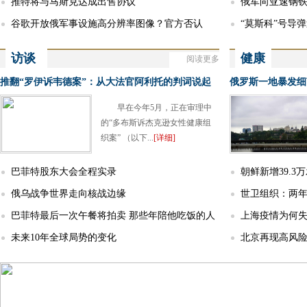
推特将与马斯克达成出售协议
俄军向亚速钢
谷歌开放俄军事设施高分辨率图像？官方否认
“莫斯科”号导
访谈
健康
阅读更多
More
Interview
Healthy
推翻“罗伊诉韦德案”：从大法官阿利托的判词说起
早在今年5月，正在审理中
的“多布斯诉杰克逊女性健康组
织案” （以下...
[详细]
巴菲特股东大会全程实录
朝鲜新增39.3
俄乌战争世界走向核战边缘
世卫组织：两
巴菲特最后一次午餐将拍卖 那些年陪他吃饭的人
1500万人死亡
上海疫情为何失
现今如何？
未来10年全球局势的变化
北京再现高风险