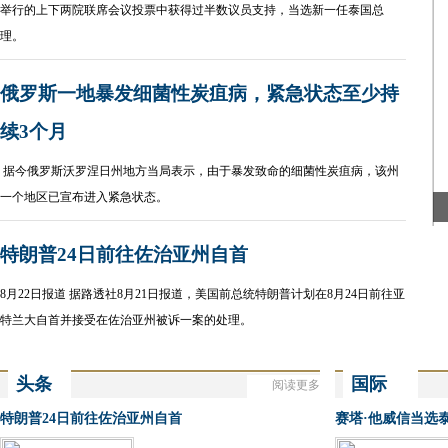
举行的上下两院联席会议投票中获得过半数议员支持，当选新一任泰国总
理。
俄罗斯一地暴发细菌性炭疽病，紧急状态至少持
续3个月
据今俄罗斯沃罗涅日州地方当局表示，由于暴发致命的细菌性炭疽病，该州
一个地区已宣布进入紧急状态。
特朗普24日前往佐治亚州自首
8月22日报道 据路透社8月21日报道，美国前总统特朗普计划在8月24日前往亚
特兰大自首并接受在佐治亚州被诉一案的处理。
头条
国际
阅读更多
More
Headlines
International
特朗普24日前往佐治亚州自首
赛塔·他威信当选