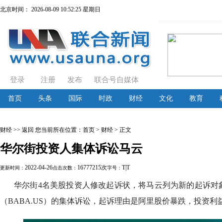
北京时间：
2026-08-09 10:52:26 星期日
登录
注册
发布
联合号自媒体
首页
头条
国际
时政
财经
文化
教育
财经
>> 返回
您当前所在位置：
首页
> 财经 > 正文
华尔街投资人集体诉讼马云
2022-04-26
16777215次
T
|
T
更新时间：
点击次数：
字号：
华尔街4名美股投资人修改起诉状，将马云列为新的起诉对象
（BABA.US）的集体诉讼，起诉理由是阿里股价暴跌，投资利