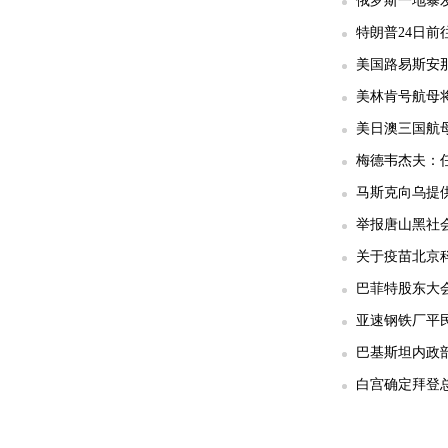
俄罗斯一地暴发
特朗普24日前
美国路易斯安那
美林肯号航母
美日澳三国航
梅德韦杰夫：任
马斯克向乌提供
举报唐山黑社会
关于疫苗北京科
巴菲特股东大
亚速钢铁厂平民
巴基斯坦内政部
白宫确定拜登总统