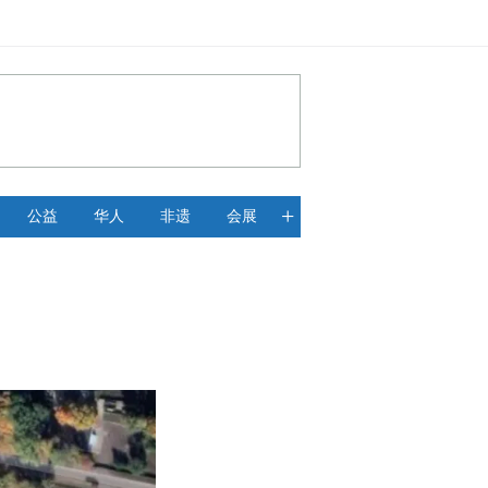
+
公益
华人
非遗
会展