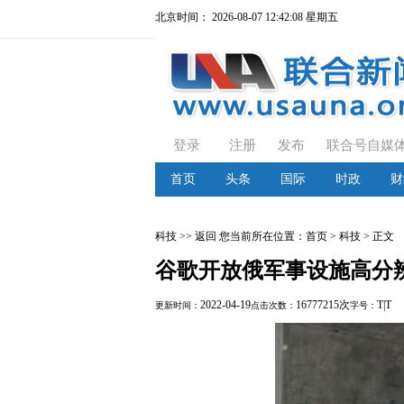
北京时间：
2026-08-07 12:42:08 星期五
登录
注册
发布
联合号自媒
首页
头条
国际
时政
财
科技
>> 返回
您当前所在位置：
首页
> 科技 > 正文
谷歌开放俄军事设施高分
2022-04-19
16777215次
T
|
T
更新时间：
点击次数：
字号：