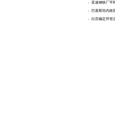
亚速钢铁厂平民
巴基斯坦内政部
白宫确定拜登总统