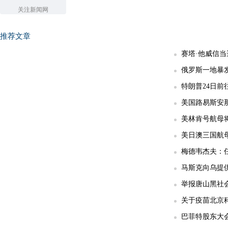
关注新闻网
推荐文章
赛塔·他威信
俄罗斯一地暴发
特朗普24日前
美国路易斯安那
美林肯号航母
美日澳三国航
梅德韦杰夫：任
马斯克向乌提供
举报唐山黑社会
关于疫苗北京科
巴菲特股东大