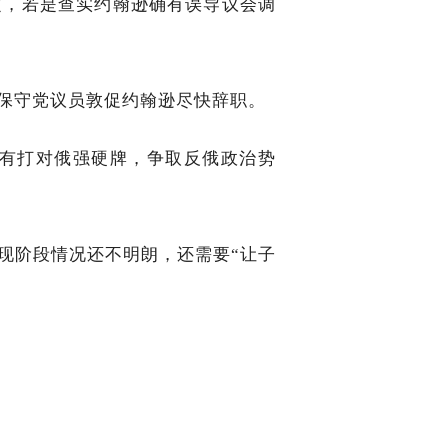
定，若是查实约翰逊确有误导议会调
保守党议员敦促约翰逊尽快辞职。
有打对俄强硬牌，争取反俄政治势
现阶段情况还不明朗，还需要“让子