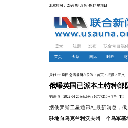
北京时间：
2026-08-09 07:46:18 星期日
登录
注册
发布
联合号自媒
首页
头条
国际
时政
财
摄影
>> 返回
您当前所在位置：
首页
> 摄影 > 正文
俄曝英国已派本土特种部
2022-04-25
16777215次
T
|
T
更新时间：
点击次数：
字号：
据俄罗斯卫星通讯社最新消息，俄
驻地向乌克兰利沃夫州一个乌军基