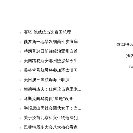
赛塔·他威信当选泰国总理
俄罗斯一地暴发细菌性炭疽病...
[京ICP备
特朗普24日前往佐治亚州自首
[出
美国路易斯安那州堕胎禁令生...
Co
美林肯号航母将参加环太演习
美日澳三国航母海上联演
梅德韦杰夫：任何攻击克里米...
马斯克向乌提供“星链”设备
举报唐山黑社会团伙女子：当...
关于疫苗北京科兴生物违法犯...
巴菲特股东大会八大核心看点