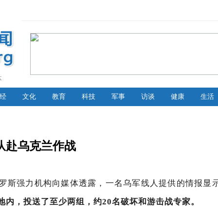
体
经
文化
教育
科技
军事
访谈
健康
生活
队赴乌克兰作战
罗斯强力机构向媒体透露，一名乌军线人提供的情报显
地内，投送了至少两组，约20名破坏和游击战专家。