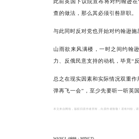
此前英国下议院宣布将对约翰逊在
查的做法，那么其必须引咎辞职。
与此同时反对党也开始对约翰逊施
山雨欲来风满楼，一时之间约翰
力、反俄民意支持的动机，毕竟“反
总之在现实因素和实际情况双重作
弹再飞一会”，至少先要听一听英
本文来自网络，版权归原作者所有，向原作者致敬！若有纠纷，请
WANGL (编辑：MINGT)