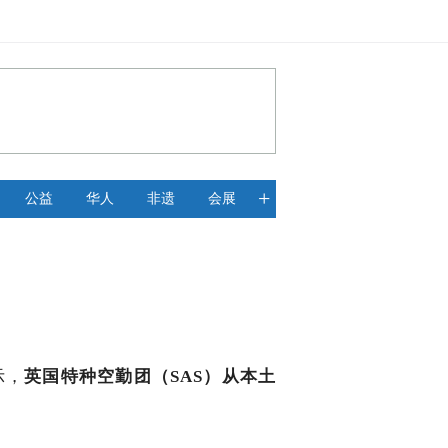
+
公益
华人
非遗
会展
示，
英国特种空勤团（SAS）从本土