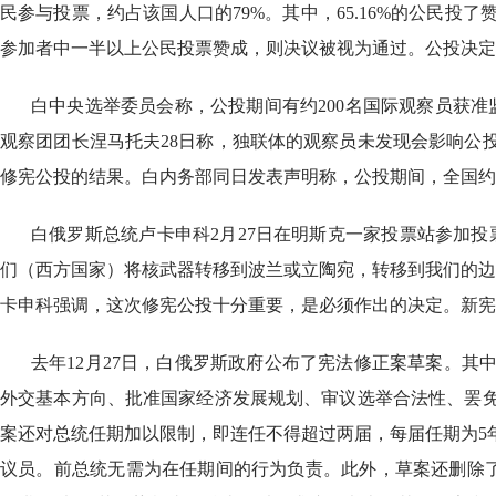
民参与投票，约占该国人口的79%。其中，65.16%的公民投
参加者中一半以上公民投票赞成，则决议被视为通过。公投决定
白中央选举委员会称，公投期间有约200名国际观察员获准
观察团团长涅马托夫28日称，独联体的观察员未发现会影响公
修宪公投的结果。白内务部同日发表声明称，公投期间，全国约
白俄罗斯总统卢卡申科2月27日在明斯克一家投票站参加
们（西方国家）将核武器转移到波兰或立陶宛，转移到我们的边
卡申科强调，这次修宪公投十分重要，是必须作出的决定。新宪
去年12月27日，白俄罗斯政府公布了宪法修正案草案。
外交基本方向、批准国家经济发展规划、审议选举合法性、罢
案还对总统任期加以限制，即连任不得超过两届，每届任期为5
议员。前总统无需为在任期间的行为负责。此外，草案还删除了“