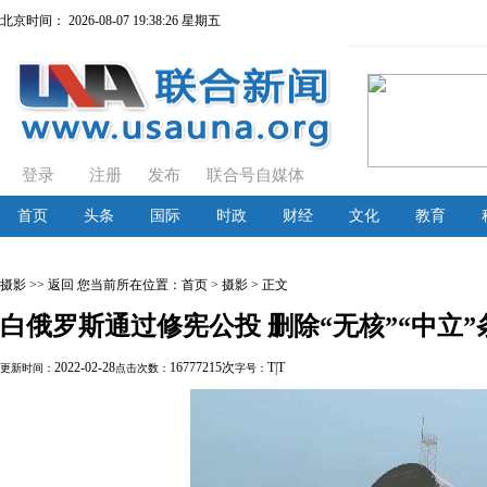
北京时间：
2026-08-07 19:38:26 星期五
登录
注册
发布
联合号自媒体
首页
头条
国际
时政
财经
文化
教育
摄影
>> 返回
您当前所在位置：
首页
> 摄影 > 正文
白俄罗斯通过修宪公投 删除“无核”“中立”
2022-02-28
16777215次
T
|
T
更新时间：
点击次数：
字号：