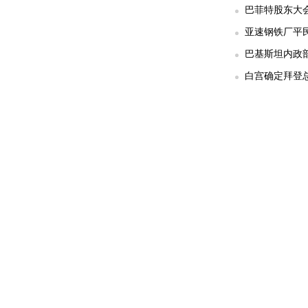
巴菲特股东大
亚速钢铁厂平民
巴基斯坦内政部
白宫确定拜登总统