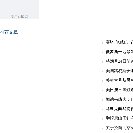
关注新闻网
推荐文章
赛塔·他威信
俄罗斯一地暴发
特朗普24日前
美国路易斯安那
美林肯号航母
美日澳三国航
梅德韦杰夫：任
马斯克向乌提供
举报唐山黑社会
关于疫苗北京科