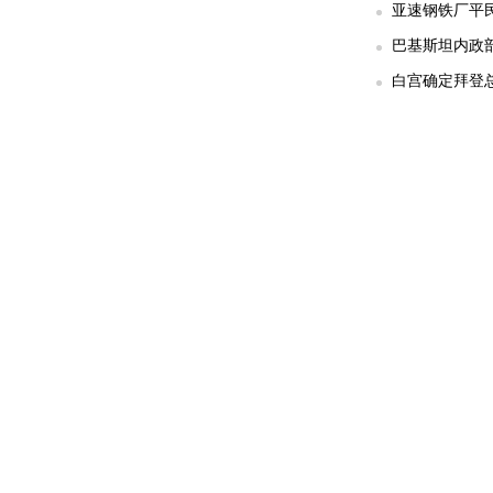
亚速钢铁厂平民
巴基斯坦内政部
白宫确定拜登总统