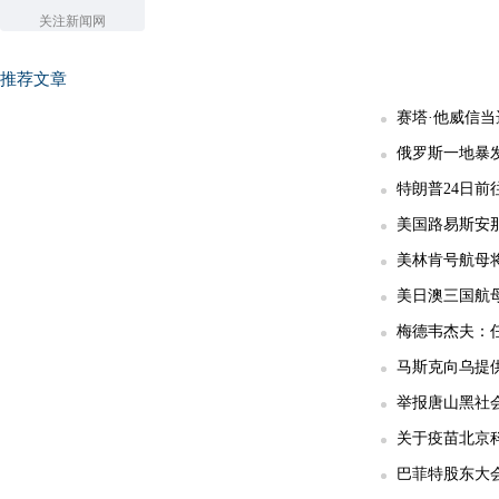
关注新闻网
推荐文章
赛塔·他威信
俄罗斯一地暴发
特朗普24日前
美国路易斯安那
美林肯号航母
美日澳三国航
梅德韦杰夫：任
马斯克向乌提供
举报唐山黑社会
关于疫苗北京科
巴菲特股东大