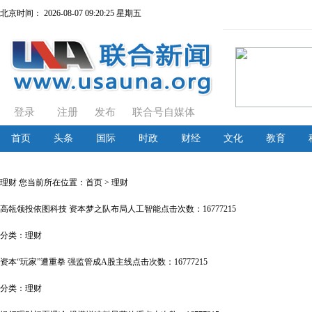
北京时间：
2026-08-07 09:20:25 星期五
登录
注册
发布
联合号自媒体
首页
头条
国际
时政
财经
文化
教育
理财
您当前所在位置：
首页
> 理财
高瓴领投依图科技 资本梦之队布局人工智能
点击次数：16777215
分类：
理财
资本“玩家”遭重拳 强监管成A股主线
点击次数：16777215
分类：
理财