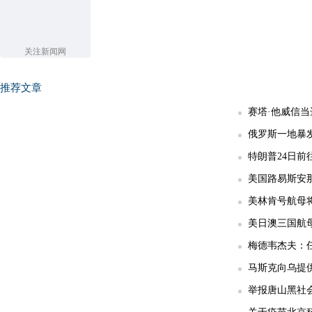
关注新闻网
推荐文章
赛塔·他威信
俄罗斯一地暴发
特朗普24日前
美国路易斯安那
美林肯号航母
美日澳三国航
梅德韦杰夫：任
马斯克向乌提供
举报唐山黑社会