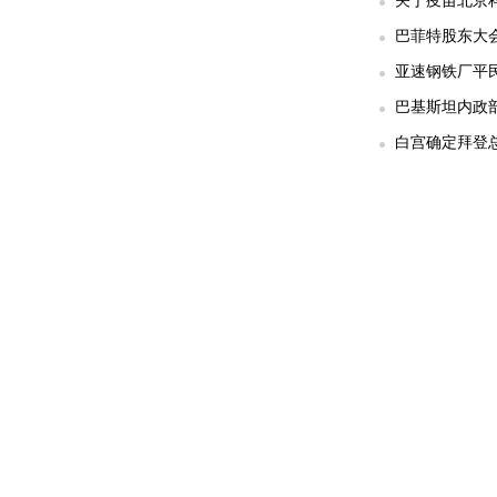
关于疫苗北京科
巴菲特股东大
亚速钢铁厂平民
巴基斯坦内政部
白宫确定拜登总统