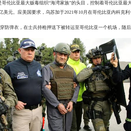
是哥伦比亚最大贩毒组织“海湾家族”的头目，控制着哥伦比亚最
美元。应美国要求，乌苏加于2021年10月在哥伦比亚内科克
身穿防弹衣，在士兵持枪押送下被转运至哥伦比亚一个机场，随