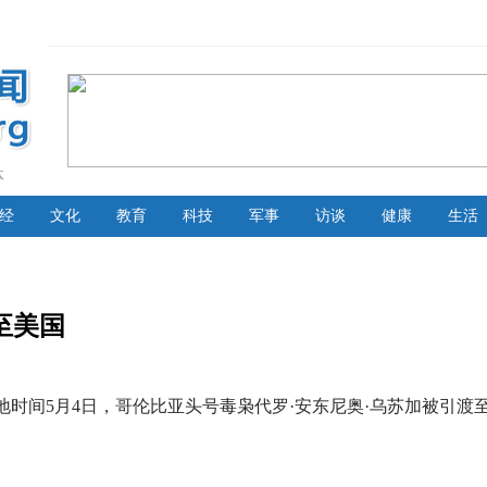
体
经
文化
教育
科技
军事
访谈
健康
生活
至美国
地时间5月4日，哥伦比亚头号毒枭代罗·安东尼奥·乌苏加被引