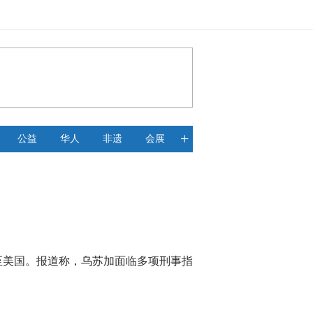
+
公益
华人
非遗
会展
渡至美国。报道称，乌苏加面临多项刑事指