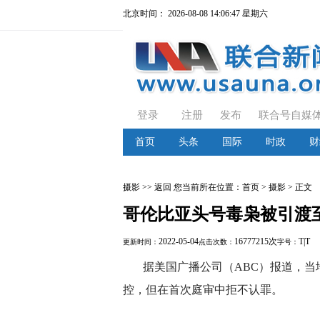
北京时间：
2026-08-08 14:06:48 星期六
登录
注册
发布
联合号自媒
首页
头条
国际
时政
财
摄影
>> 返回
您当前所在位置：
首页
> 摄影 > 正文
哥伦比亚头号毒枭被引渡
2022-05-04
16777215次
T
|
T
更新时间：
点击次数：
字号：
据美国广播公司（ABC）报道，当
控，但在首次庭审中拒不认罪。