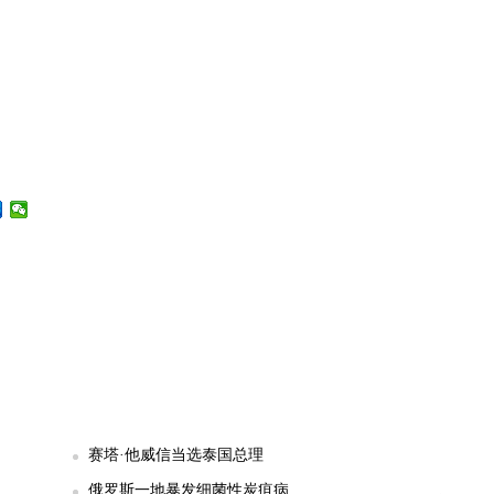
赛塔·他威信当选泰国总理
俄罗斯一地暴发细菌性炭疽病...