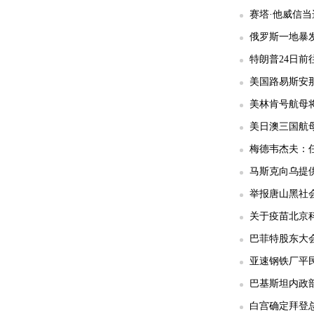
赛塔·他威信
俄罗斯一地暴发
特朗普24日前
美国路易斯安那
美林肯号航母
美日澳三国航
梅德韦杰夫：任
马斯克向乌提供
举报唐山黑社会
关于疫苗北京科
巴菲特股东大
亚速钢铁厂平民
巴基斯坦内政部
白宫确定拜登总统