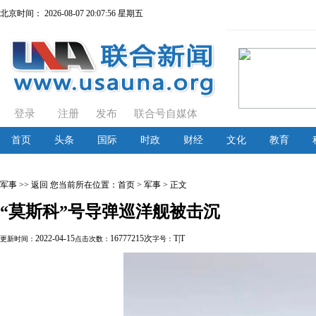
北京时间：
2026-08-07 20:07:56 星期五
登录
注册
发布
联合号自媒体
首页
头条
国际
时政
财经
文化
教育
军事
>> 返回
您当前所在位置：
首页
> 军事 > 正文
“莫斯科”号导弹巡洋舰被击沉
2022-04-15
16777215次
T
|
T
更新时间：
点击次数：
字号：