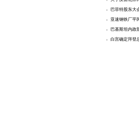
巴菲特股东大
亚速钢铁厂平民
巴基斯坦内政部
白宫确定拜登总统