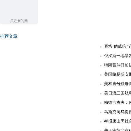
关注新闻网
推荐文章
赛塔·他威信
俄罗斯一地暴发
特朗普24日前
美国路易斯安那
美林肯号航母
美日澳三国航
梅德韦杰夫：任
马斯克向乌提供
举报唐山黑社会
关于疫苗北京科