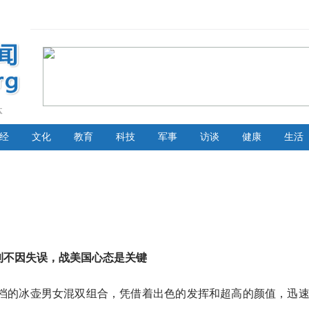
体
经
文化
教育
科技
军事
访谈
健康
生活
利不因失误，战美国心态是关键
档的冰壶男女混双组合，凭借着出色的发挥和超高的颜值，迅