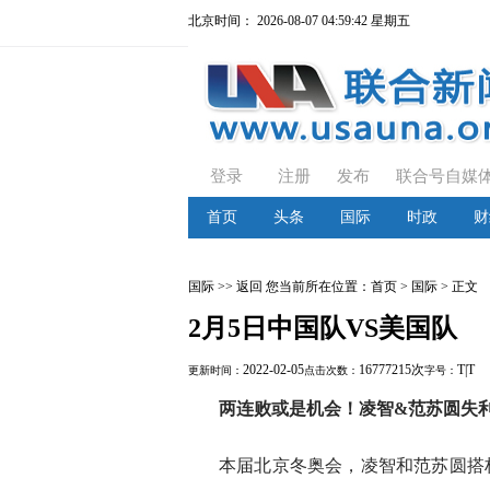
北京时间：
2026-08-07 04:59:43 星期五
登录
注册
发布
联合号自媒
首页
头条
国际
时政
财
国际
>> 返回
您当前所在位置：
首页
> 国际 > 正文
2月5日中国队VS美国队
2022-02-05
16777215次
T
|
T
更新时间：
点击次数：
字号：
两连败或是机会！凌智&范苏圆失
本届北京冬奥会，凌智和范苏圆搭