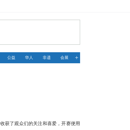
+
公益
华人
非遗
会展
速收获了观众们的关注和喜爱，开赛便用