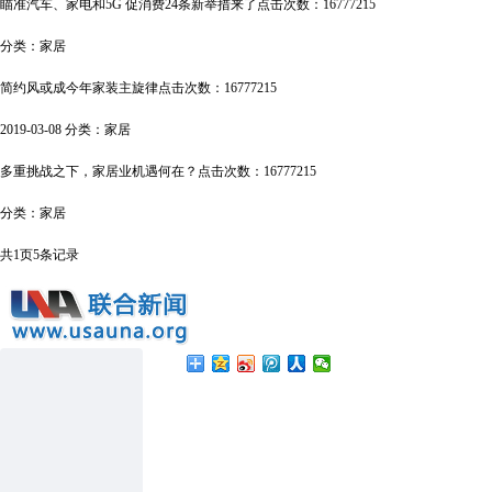
瞄准汽车、家电和5G 促消费24条新举措来了
点击次数：16777215
分类：
家居
简约风或成今年家装主旋律
点击次数：16777215
2019-03-08
分类：
家居
多重挑战之下，家居业机遇何在？
点击次数：16777215
分类：
家居
共
1
页
5
条记录