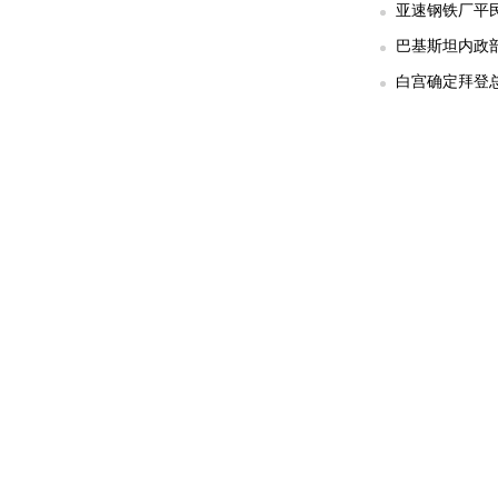
亚速钢铁厂平民
巴基斯坦内政部
白宫确定拜登总统