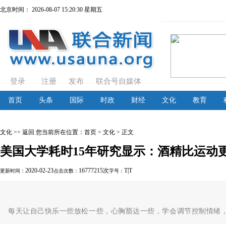
北京时间：
2026-08-07 15:20:31 星期五
登录
注册
发布
联合号自媒体
首页
头条
国际
时政
财经
文化
教育
文化
>> 返回
您当前所在位置：
首页
>
文化
> 正文
美国大学耗时15年研究显示：酒精比运动
2020-02-23
16777215次
T
|
T
更新时间：
点击次数：
字号：
每天让自己快乐一些放松一些，心胸豁达一些，学会调节控制情绪