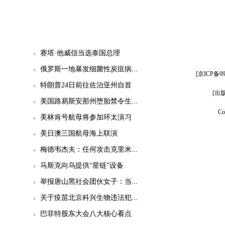
赛塔·他威信当选泰国总理
俄罗斯一地暴发细菌性炭疽病...
[京ICP备
特朗普24日前往佐治亚州自首
[出
美国路易斯安那州堕胎禁令生...
Co
美林肯号航母将参加环太演习
美日澳三国航母海上联演
梅德韦杰夫：任何攻击克里米...
马斯克向乌提供“星链”设备
举报唐山黑社会团伙女子：当...
关于疫苗北京科兴生物违法犯...
巴菲特股东大会八大核心看点