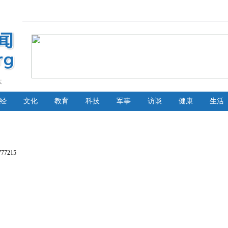
体
经
文化
教育
科技
军事
访谈
健康
生活
7215