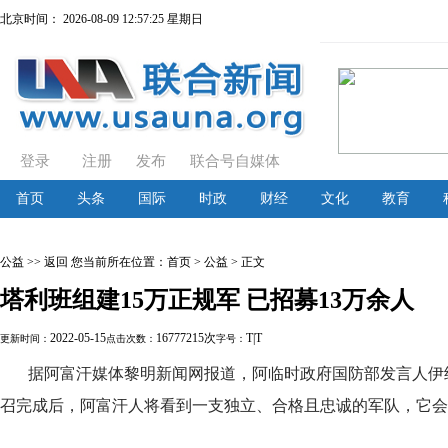
北京时间：
2026-08-09 12:57:26 星期日
登录
注册
发布
联合号自媒体
首页
头条
国际
时政
财经
文化
教育
公益
>> 返回
您当前所在位置：
首页
> 公益 > 正文
塔利班组建15万正规军 已招募13万余人
2022-05-15
16777215次
T
|
T
更新时间：
点击次数：
字号：
据阿富汗媒体黎明新闻网报道，阿临时政府国防部发言人伊纳
召完成后，阿富汗人将看到一支独立、合格且忠诚的军队，它会