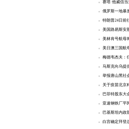
赛塔·他威信
俄罗斯一地暴发
特朗普24日前
美国路易斯安那
美林肯号航母
美日澳三国航
梅德韦杰夫：任
马斯克向乌提供
举报唐山黑社会
关于疫苗北京科
巴菲特股东大
亚速钢铁厂平民
巴基斯坦内政部
白宫确定拜登总统