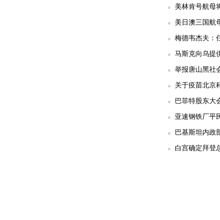
美林肯号航母
美日澳三国航
梅德韦杰夫：任
马斯克向乌提供
举报唐山黑社会
关于疫苗北京科
巴菲特股东大
亚速钢铁厂平民
巴基斯坦内政部
白宫确定拜登总统