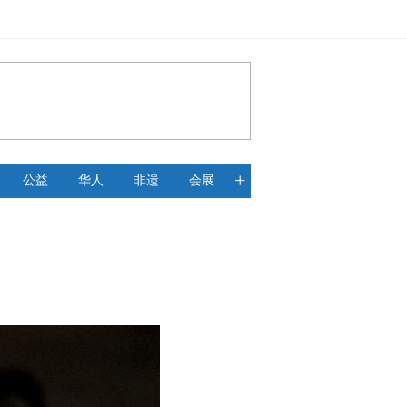
+
公益
华人
非遗
会展