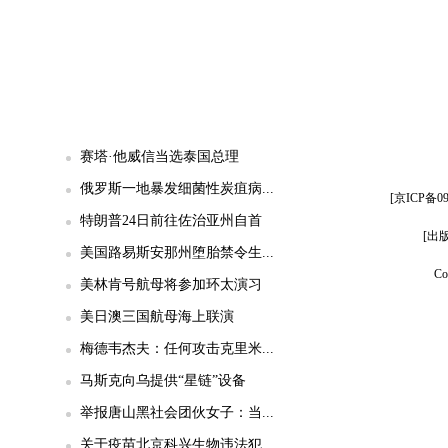
赛塔·他威信当选泰国总理
俄罗斯一地暴发细菌性炭疽病...
[京ICP备
特朗普24日前往佐治亚州自首
[出
美国路易斯安那州堕胎禁令生...
Co
美林肯号航母将参加环太演习
美日澳三国航母海上联演
梅德韦杰夫：任何攻击克里米...
马斯克向乌提供“星链”设备
举报唐山黑社会团伙女子：当...
关于疫苗北京科兴生物违法犯...