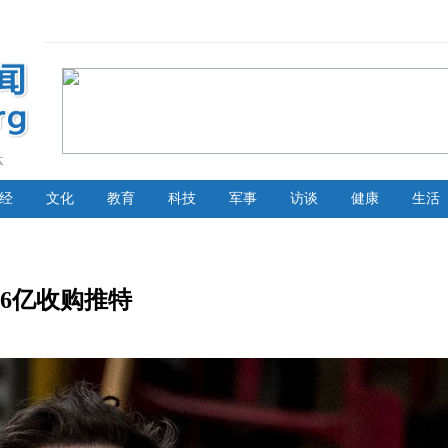
体
经
文化
教育
科技
军事
访谈
健康
生活
86亿收购推特