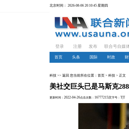
北京时间：
2026-08-06 20:10:46 星期四
登录
注册
发布
联合号自媒
首页
头条
国际
时政
财
科技
>> 返回
您当前所在位置：
首页
> 科技 > 正文
美社交巨头已是马斯克28
2022-04-26
16777215次
T
|
T
更新时间：
点击次数：
字号：