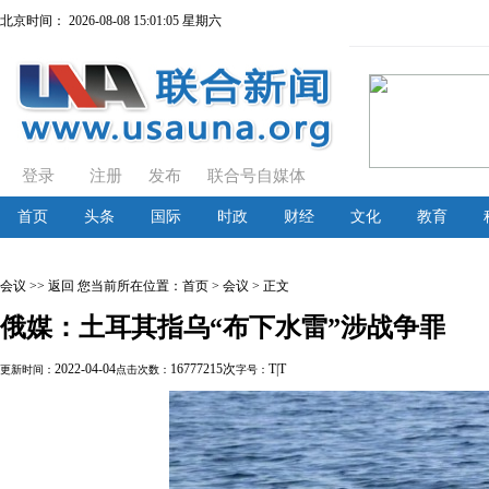
北京时间：
2026-08-08 15:01:05 星期六
登录
注册
发布
联合号自媒体
首页
头条
国际
时政
财经
文化
教育
会议
>> 返回
您当前所在位置：
首页
> 会议 > 正文
俄媒：土耳其指乌“布下水雷”涉战争罪
2022-04-04
16777215次
T
|
T
更新时间：
点击次数：
字号：