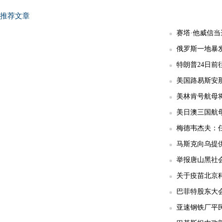
推荐文章
赛塔·他威信
俄罗斯一地暴发
特朗普24日前
美国路易斯安那
美林肯号航母
美日澳三国航
梅德韦杰夫：任
马斯克向乌提供
举报唐山黑社会
关于疫苗北京科
巴菲特股东大
亚速钢铁厂平民