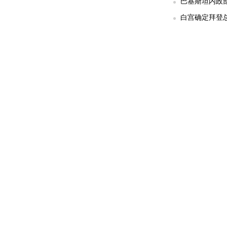
巴基斯坦内政部
白宫确定拜登总统