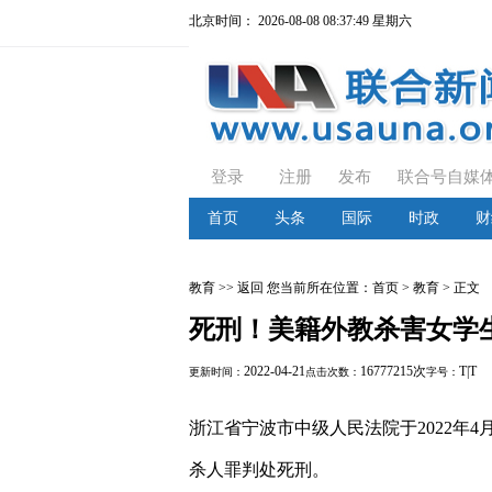
北京时间：
2026-08-08 08:37:49 星期六
登录
注册
发布
联合号自媒
首页
头条
国际
时政
财
教育
>> 返回
您当前所在位置：
首页
> 教育 > 正文
死刑！美籍外教杀害女学
2022-04-21
16777215次
T
|
T
更新时间：
点击次数：
字号：
浙江省宁波市中级人民法院于2022年
杀人罪判处死刑。