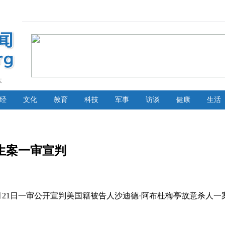
体
经
文化
教育
科技
军事
访谈
健康
生活
生案一审宣判
4月21日一审公开宣判美国籍被告人沙迪德·阿布杜梅亭故意杀人