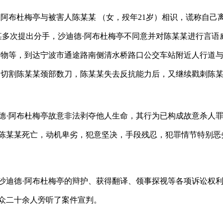
德·阿布杜梅亭与被害人陈某某 （女，殁年21岁）相识，谎称自
某多次提出分手，沙迪德·阿布杜梅亭不同意并对陈某某进行言语威胁
衣物等，到达宁波市通途路南侧清水桥路口公交车站附近人行道与陈
、切割陈某某颈部数刀，陈某某失去反抗能力后，又继续戳刺陈
德·阿布杜梅亭故意非法剥夺他人生命，其行为已构成故意杀人罪
陈某某死亡，动机卑劣，犯意坚决，手段残忍，犯罪情节特别恶
沙迪德·阿布杜梅亭的辩护、获得翻译、领事探视等各项诉讼权
众二十余人旁听了案件宣判。