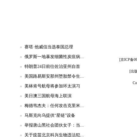
赛塔·他威信当选泰国总理
俄罗斯一地暴发细菌性炭疽病...
[京ICP备
特朗普24日前往佐治亚州自首
[出
美国路易斯安那州堕胎禁令生...
Co
美林肯号航母将参加环太演习
美日澳三国航母海上联演
梅德韦杰夫：任何攻击克里米...
马斯克向乌提供“星链”设备
举报唐山黑社会团伙女子：当...
关于疫苗北京科兴生物违法犯...