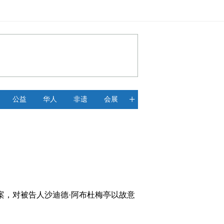
+
公益
华人
非遗
会展
一案，对被告人沙迪德·阿布杜梅亭以故意