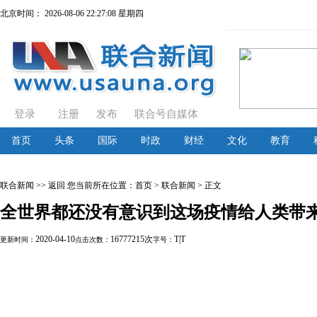
北京时间：
2026-08-06 22:27:09 星期四
登录
注册
发布
联合号自媒体
首页
头条
国际
时政
财经
文化
教育
联合新闻
>> 返回
您当前所在位置：
首页
> 联合新闻 > 正文
全世界都还没有意识到这场疫情给人类带
2020-04-10
16777215次
T
|
T
更新时间：
点击次数：
字号：