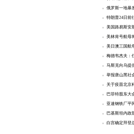
俄罗斯一地暴发
特朗普24日前
美国路易斯安那
美林肯号航母
美日澳三国航
梅德韦杰夫：任
马斯克向乌提供
举报唐山黑社会
关于疫苗北京科
巴菲特股东大
亚速钢铁厂平民
巴基斯坦内政部
白宫确定拜登总统