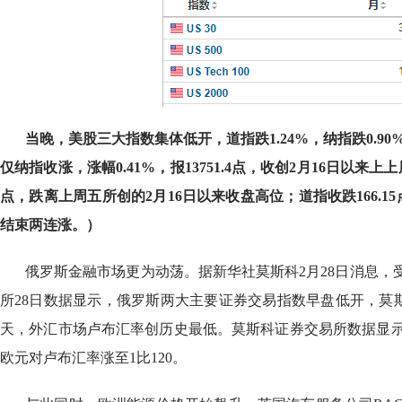
当晚，美股三大指数集体低开，道指跌1.24%，纳指跌0.9
仅纳指收涨，涨幅0.41%，报13751.4点，收创2月16日以来上
点，跌离上周五所创的2月16日以来收盘高位；道指收跌166.15点
结束两连涨。）
俄罗斯金融市场更为动荡。据新华社莫斯科2月28日消息，
所28日数据显示，俄罗斯两大主要证券交易指数早盘低开，莫斯科
天，外汇市场卢布汇率创历史最低。莫斯科证券交易所数据显示，
欧元对卢布汇率涨至1比120。