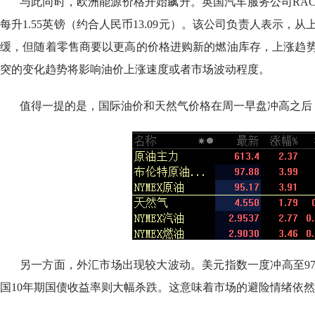
与此同时，欧洲能源价格开始飙升。英国汽车服务公司RAC表
每升1.55英镑（约合人民币13.09元）。该公司负责人表示
缓，但随着零售商要以更高的价格进购新的燃油库存，上涨趋
突的变化趋势将影响油价上涨速度或者市场波动程度。
值得一提的是，国际油价和天然气价格在周一早盘冲高之后
另一方面，外汇市场出现较大波动。美元指数一度冲高至9
国10年期国债收益率则大幅杀跌。这意味着市场的避险情绪依